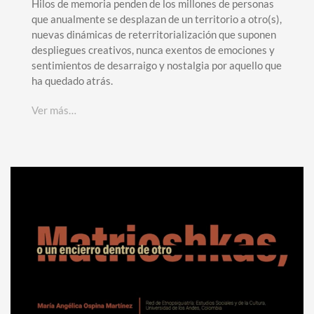
Hilos de memoria penden de los millones de personas
que anualmente se desplazan de un territorio a otro(s),
nuevas dinámicas de reterritorialización que suponen
despliegues creativos, nunca exentos de emociones y
sentimientos de desarraigo y nostalgia por aquello que
ha quedado atrás.
Ver más…