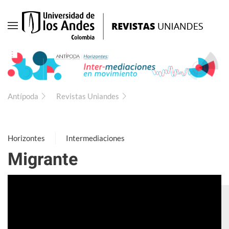
Ir
al
contenido
principal
Antípoda
Revistas Uniandes
Horizontes
Intermediaciones
Migrante