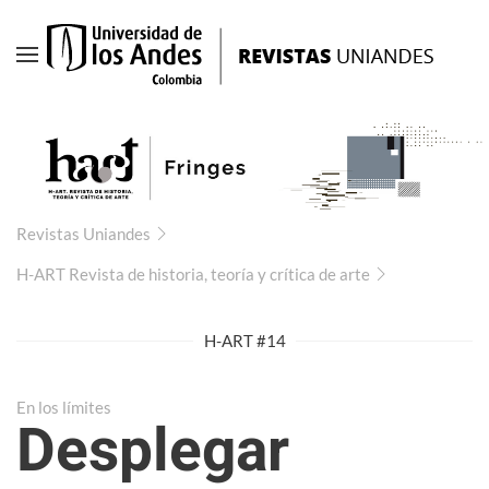
Ir
al
contenido
principal
Revistas Uniandes
H-ART Revista de historia, teoría y crítica de arte
H-ART #14
En los límites
Desplegar