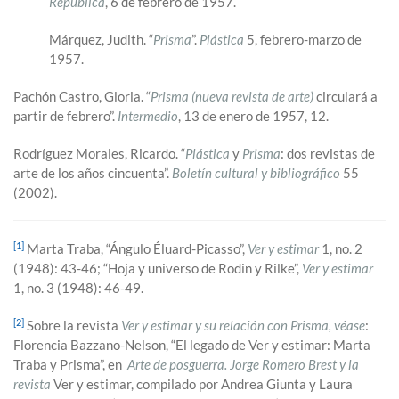
República
, 6 de febrero de 1957.
Márquez, Judith. “
Prisma
”.
Plástica
5, febrero-marzo de
1957.
Pachón Castro, Gloria. “
Prisma (nueva revista de arte)
circulará a
partir de febrero”.
Intermedio
, 13 de enero de 1957, 12.
Rodríguez Morales, Ricardo. “
Plástica
y
Prisma
: dos revistas de
arte de los años cincuenta”.
Boletín cultural y bibliográfico
55
(2002).
[1]
Marta Traba, “Ángulo Éluard-Picasso”,
Ver y estimar
1, no. 2
(1948): 43-46; “Hoja y universo de Rodin y Rilke”,
Ver y estimar
1, no. 3 (1948): 46-49.
[2]
Sobre la revista
Ver y estimar y su relación con Prisma, véase
:
Florencia Bazzano-Nelson, “El legado de Ver y estimar: Marta
Traba y Prisma”, en
Arte de posguerra. Jorge Romero Brest y la
revista
Ver y estimar, compilado por Andrea Giunta y Laura