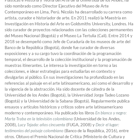
Plásticas e Historia y Teoría del Arte de la Universida de los Andes, ha
sido nombrado como Director Ejecutivo del Museo de Arte
Contemporáneo en Lima, Perú. Nicolás ha desarrollado su carrera como
artista, curador e historiador de arte. En 2011 realizó la Maestría en
Investigación en Historia del Arte en Goldsmiths University, Londres. Ha
sido curador de proyectos relacionados con las colecciones permanentes
del Museo Nacional (Bogotá) y el Museo La Tertulia (Cali). Entre 2014 y
2018 se desempeñó como Jefe de Curaduría de los museos de arte del
Banco de la República (Bogotá), donde fue curador de diversas
exposiciones y a su cargo tuvo la coordinación de la programación
temporal, el desarrollo de la colección institucional y la programación de
muestras itinerantes. Le interesa la investigación en torno a las
colecciones, e idear estrategias para estudiarlas en contexto y
divulgarlas al público. En sus investigaciones ha profundizado en las
referencias al paisaje en el arte latinoamericano, así como el desarrollo y
la vigencia de la abstracción. Ha sido docente de cátedra de la
Universidad de los Andes (Bogotá), la Universidad Jorge Tadeo Lozano
(Bogotá) y la Universidad de la Sabana (Bogotá). Regularmente publica
ensayos y artículos históricos y críticos sobre arte latinoamericano
moderno y contemporáneo. Ha publicado los libros
En blanco y negro:
Marta Traba en la televisión colombiana
(Universidad de los Andes,
2008),
Lucy Tejada: años cincuenta
(FUGA, 2008) y
Decir el lugar:
testimonios del paisaje colombiano
(Banco de la República, 2016), entre
otros. Obtuvo el Premio Nacional de Crítica (Ministerio de Cultura y