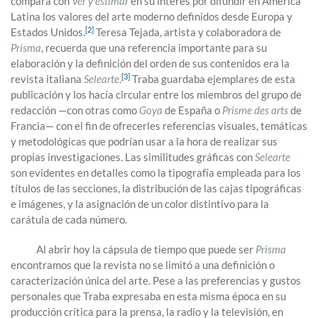
compara con
Ver y estimar
en su interés por difundir en América
Latina los valores del arte moderno definidos desde Europa y
[2]
Estados Unidos.
Teresa Tejada, artista y colaboradora de
Prisma
, recuerda que una referencia importante para su
elaboración y la definición del orden de sus contenidos era la
[3]
revista italiana
Selearte
.
Traba guardaba ejemplares de esta
publicación y los hacía circular entre los miembros del grupo de
redacción —con otras como
Goya
de España o
Prisme des arts
de
Francia— con el fin de ofrecerles referencias visuales, temáticas
y metodológicas que podrían usar a la hora de realizar sus
propias investigaciones. Las similitudes gráficas con
Selearte
son evidentes en detalles como la tipografía empleada para los
títulos de las secciones, la distribución de las cajas tipográficas
e imágenes, y la asignación de un color distintivo para la
carátula de cada número.
Al abrir hoy la cápsula de tiempo que puede ser
Prisma
encontramos que la revista no se limitó a una definición o
caracterización única del arte. Pese a las preferencias y gustos
personales que Traba expresaba en esta misma época en su
producción crítica para la prensa, la radio y la televisión, en