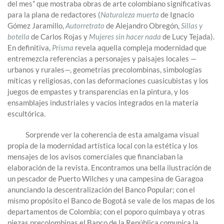
del mes” que mostraba obras de arte colombiano significativas
para la plana de redactores (
Naturaleza muerta
de Ignacio
Gómez Jaramillo,
Autorretrato
de Alejandro Obregón,
Sillas y
botella
de Carlos Rojas y
Mujeres sin hacer nada
de Lucy Tejada).
En definitiva,
Prisma
revela aquella compleja modernidad que
entremezcla referencias a personajes y paisajes locales —
urbanos y rurales—, geometrías precolombinas, simbologías
míticas y religiosas, con las deformaciones cuasicubistas y los
juegos de empastes y transparencias en la pintura, y los
ensamblajes industriales y vacíos integrados en la materia
escultórica.
Sorprende ver la coherencia de esta amalgama visual
propia de la modernidad artística local con la estética y los
mensajes de los avisos comerciales que financiaban la
elaboración de la revista. Encontramos una bella ilustración de
un pescador de Puerto Wilches y una campesina de Garagoa
anunciando la descentralización del Banco Popular; con el
mismo propósito el Banco de Bogotá se vale de los mapas de los
departamentos de Colombia; con el poporo quimbaya y otras
piezas precolombinas el Banco de la República comunica la