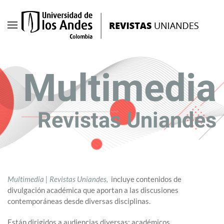
Ir
al
contenido
principal
Multimedia
Revistas Uniandes
Multimedia | Revistas Uniandes,
incluye contenidos de
divulgación académica que aportan a las discusiones
contemporáneas desde diversas disciplinas.
Están dirigidos a audiencias diversas: académicos,