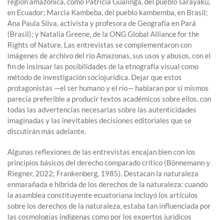
región amazónica, como Patricia Gualinga, del pueblo sarayaku,
en Ecuador; Marcia Kambeba, del pueblo kambemba, en Brasil;
Ana Paula Silva, activista y profesora de Geografía en Pará
(Brasil); y Natalia Greene, de la ONG Global Alliance for the
Rights of Nature. Las entrevistas se complementaron con
imágenes de archivo del río Amazonas, sus usos y abusos, con el
fin de insinuar las posibilidades de la etnografía visual como
método de investigación sociojurídica. Dejar que estos
protagonistas —el ser humano y el río— hablaran por sí mismos
parecía preferible a producir textos académicos sobre ellos, con
todas las advertencias necesarias sobre las autenticidades
imaginadas y las inevitables decisiones editoriales que se
discutirán más adelante.
Algunas reflexiones de las entrevistas encajan bien con los
principios básicos del derecho comparado crítico (Bönnemann y
Riegner, 2022; Frankenberg, 1985). Destacan la naturaleza
enmarañada e híbrida de los derechos de la naturaleza: cuando
la asamblea constituyente ecuatoriana incluyó los artículos
sobre los derechos de la naturaleza, estaba tan influenciada por
las cosmologías indígenas como por los expertos jurídicos