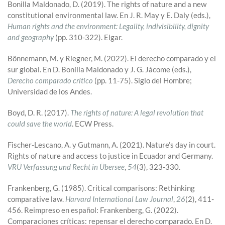
Bonilla Maldonado, D. (2019). The rights of nature and a new
constitutional environmental law. En J. R. May y E. Daly (eds.),
Human rights and the environment: Legality, indivisibility, dignity
and geography
(pp. 310-322). Elgar.
Bönnemann, M. y Riegner, M. (2022). El derecho comparado y el
sur global. En D. Bonilla Maldonado y J. G. Jácome (eds.),
Derecho comparado crítico
(pp. 11-75). Siglo del Hombre;
Universidad de los Andes.
Boyd, D. R. (2017).
The rights of nature: A legal revolution that
could save the world
. ECW Press.
Fischer-Lescano, A. y Gutmann, A. (2021). Nature’s day in court.
Rights of nature and access to justice in Ecuador and Germany.
VRÜ Verfassung und Recht in Übersee
,
54
(3), 323-330.
Frankenberg, G. (1985). Critical comparisons: Rethinking
comparative law.
Harvard International Law Journal
,
26
(2), 411-
456. Reimpreso en español: Frankenberg, G. (2022).
Comparaciones críticas: repensar el derecho comparado. En D.