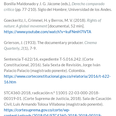
Bonilla Maldonado y J. G. Jácome (eds.),
Derecho comparado
crítico
(pp. 77-210). Siglo del Hombre; Universidad de los Andes.
Goeckeritz, I., Crimmel, H. y Berros, M. V. (2018).
Rights of
nature: A global movement
[documental, 52 min].
https://www.youtube.com/watch?v=kuFNmH7lVTA
Grierson, J. (1933). The documentary producer.
Cinema
Quarterly
,
2
(1), 7-9.
Sentencia T-622/16, expediente T-5.016.242. (Corte
Constitucional, 2016). Sala Sexta de Revisión, Jorge Iván
Palacio Palacio (magistrado ponente). Colombia.
https://www.corteconstitucional.gov.co/relatoria/2016/t-622-
16.htm
o
STC4360-2018, radicación n.
11001-22-03-000-2018-
00319-01. (Corte Suprema de Justicia, 2018). Sala de Casación
Civil, Luis Armando Tolosa Villabona (magistrado ponente).
https://cortesuprema.gov.co/corte/wp-
content/uploads/2018/04/STC4360-2018-2018-00319-