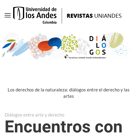
Ir
al
contenido
principal
Los derechos de la naturaleza: diálogos entre el derecho y las
artes
Diálogos entre arte y derecho
Encuentros con