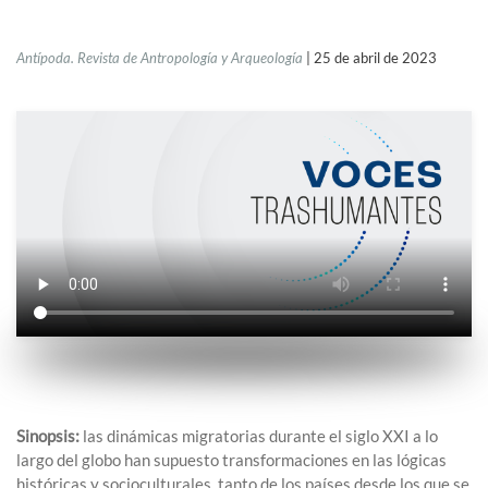
Antípoda. Revista de Antropología y Arqueología
|
2
5
de
abril
de 202
3
Sinopsis:
las dinámicas migratorias durante el siglo XXI a lo
largo del globo han supuesto transformaciones en las lógicas
históricas y socioculturales
,
tanto de los países desde los que se