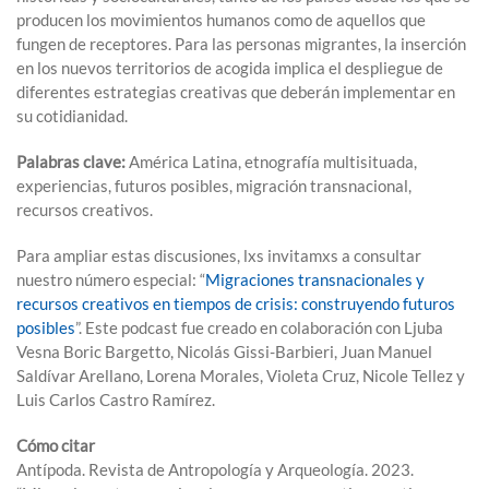
producen los movimientos humanos como de aquellos que
fun
gen
de
receptores
.
Para las personas migrantes
,
la inserción
en los nuevos territorios de acogida
implica
el despliegue de
diferentes estrategias
creativas
que deberán implementar
en
su cotidianidad
.
Palabras clave:
América Latina
,
etnografía
multisituada
,
experiencias
,
futuros posibles
,
migración transnacional,
recursos creativos
.
Para ampliar estas discusiones,
lxs
invitamxs
a consultar
nuestro número especial: “
Migraciones transnacionales y
recursos creativos en tiempos de crisis: construyendo futuros
posibles
”.
Este podcast fue creado en colaboración con
Ljuba
Vesna
Boric
Bargetto
, Nicolás
Gissi
-Barbieri, Juan Manuel
Saldívar Arellano
, Lorena Morales
, Violeta Cruz, Nicole
Tellez
y
Luis Carlos Castro Ramírez.
Cómo citar
Antípoda. Revista de Antropología y Arqueología. 202
3
.