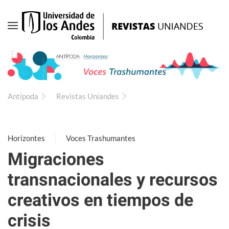
Ir
al
contenido
principal
Antípoda
Revistas Uniandes
Horizontes
Voces Trashumantes
Migraciones
transnacionales y recursos
creativos en tiempos de
crisis